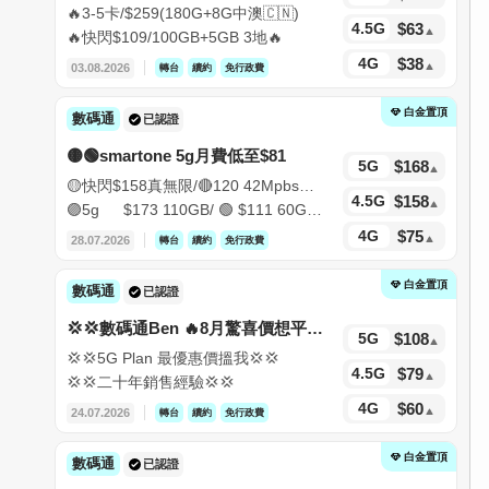
🔥3-5卡/$259(180G+8G中澳🇨🇳)
$
63
4.5G
🔥快閃$109/100GB+5GB 3地🔥
$
38
4G
03.08.2026
轉台
續約
免行政費
白金置頂
數碼通
已認證
🟡🟢smartone 5g月費低至$81
$
168
5G
🟡快閃$158真無限/🔴120 42Mpbs無
$
158
4.5G
限/家庭plan
🟣5g $173 110GB/ 🟢 $111 60GB
計劃/📳短約
$
75
4G
28.07.2026
轉台
續約
免行政費
白金置頂
數碼通
已認證
💢💢數碼通Ben 🔥8月驚喜價想平搵
$
108
5G
我💢💢
💢💢5G Plan 最優惠價搵我💢💢
$
79
4.5G
💢💢二十年銷售經驗💢💢
$
60
4G
24.07.2026
轉台
續約
免行政費
白金置頂
數碼通
已認證