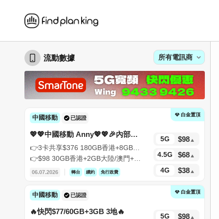
所有電訊商
流動數據
白金置頂
中國移動
已認證
💖💖中國移動 Anny💖💖🎉內部優
$
98
5G
惠比門市平🎉
👉3卡共享$376 180GB香港+8GB中
$
68
4.5G
澳+2萬積分+$2400買機劵+隱藏優惠
👉$98 30GB香港+2GB大陸/澳門+隱
👈
藏優惠👈
$
38
4G
06.07.2026
轉台
續約
免行政費
白金置頂
中國移動
已認證
🔥快閃$77/60GB+3GB 3地🔥
$
98
5G