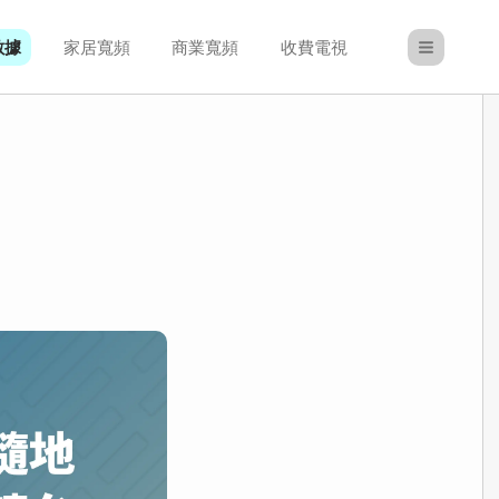
數據
家居寬頻
商業寬頻
收費電視